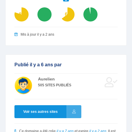
80
100
65
97
Mis à jour il y a 2 ans
Publié il y a 6 ans par
Aurelien
505 SITES PUBLIÉS
Voir ses autres sites
Ce domaine a été crée
il y a 7 ans
et expire
il y a 2 ans
. Il est