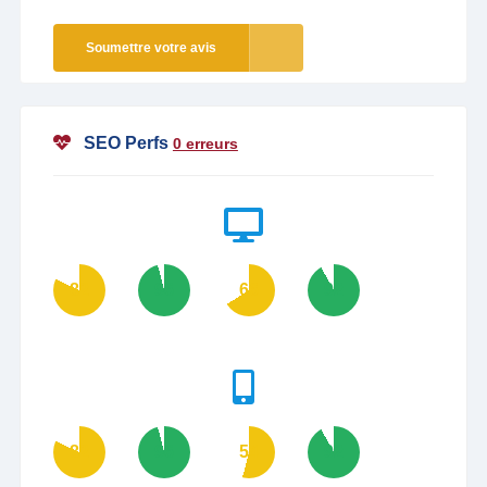
Soumettre votre avis
SEO Perfs
0 erreurs
82
96
66
92
82
96
54
92