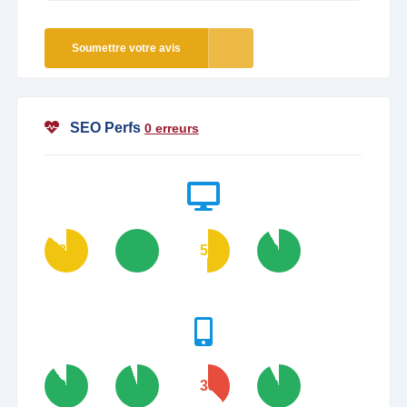
Soumettre votre avis
SEO Perfs
0 erreurs
86
100
51
92
90
95
38
93