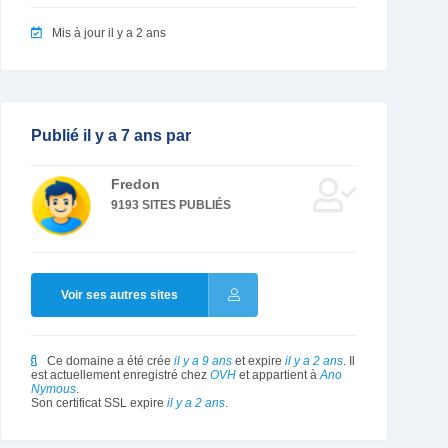
Mis à jour il y a 2 ans
Publié il y a 7 ans par
Fredon
9193 SITES PUBLIÉS
Voir ses autres sites
Ce domaine a été crée
il y a 9 ans
et expire
il y a 2 ans
. Il
est actuellement enregistré chez
OVH
et appartient à
Ano
Nymous
.
Son certificat SSL expire
il y a 2 ans
.