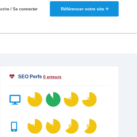
Référencer votre site
scrire / Se connecter
SEO Perfs
0 erreurs
83
91
79
73
83
86
65
62