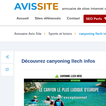
AVIS
SITE
annuaire de sites internet
Accueil
Sites référencés
Contact
SEO Perfs
Annuaire Avis Site
Sports et loisirs
canyoning llech i
Découvrez canyoning llech infos