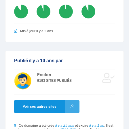
91
95
97
93
Mis à jour il y a 2 ans
Publié il y a 10 ans par
Fredon
9193 SITES PUBLIÉS
Voir ses autres sites
Ce domaine a été crée
il y a 25 ans
et expire
il y a 1 an
. Il est