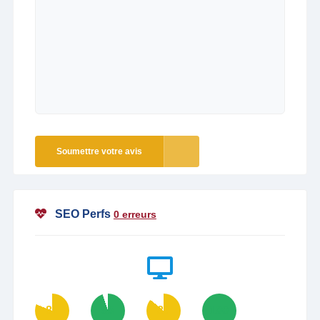
Soumettre votre avis
SEO Perfs
0 erreurs
81
95
86
100