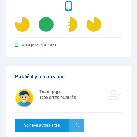
81
100
52
87
Mis à jour il y a 2 ans
Publié il y a 5 ans par
Team pqp
1700 SITES PUBLIÉS
Voir ses autres sites