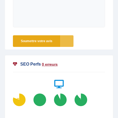
Soumettre votre avis
SEO Perfs
0 erreurs
81
100
93
90