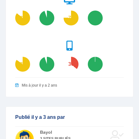
86
95
76
100
85
95
36
99
Mis à jour il y a 2 ans
Publié il y a 3 ans par
Bayol
3 SITES PUBLIÉS