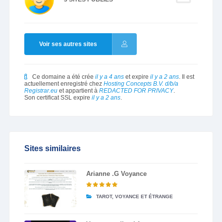
Voir ses autres sites
Ce domaine a été crée
il y a 4 ans
et expire
il y a 2 ans
. Il est
actuellement enregistré chez
Hosting Concepts B.V. d/b/a
Registrar.eu
et appartient à
REDACTED FOR PRIVACY
.
Son certificat SSL expire
il y a 2 ans
.
Sites similaires
Arianne .G Voyance
TAROT, VOYANCE ET ÉTRANGE