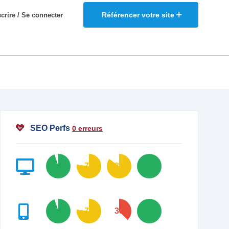
Référencer votre site
scrire / Se connecter
SEO Perfs
0 erreurs
95
77
85
100
95
77
38
100