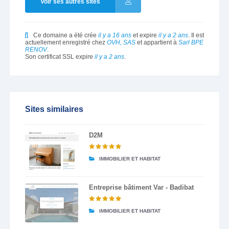
Voir ses autres sites
Ce domaine a été crée
il y a 16 ans
et expire
il y a 2 ans
. Il est
actuellement enregistré chez
OVH, SAS
et appartient à
Sarl BPE
RENOV
.
Son certificat SSL expire
il y a 2 ans
.
Sites similaires
D2M
IMMOBILIER ET HABITAT
Entreprise bâtiment Var - Badibat
IMMOBILIER ET HABITAT