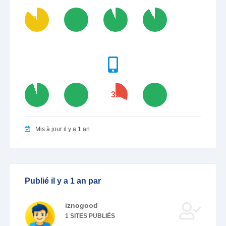
87
100
94
92
95
100
32
100
Mis à jour il y a 1 an
Publié il y a 1 an par
iznogood
1 SITES PUBLIÉS