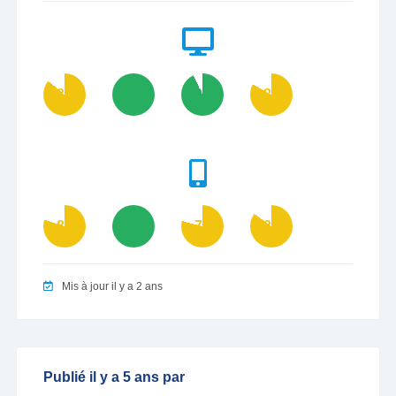
86
100
93
83
80
100
79
85
Mis à jour il y a 2 ans
Publié il y a 5 ans par