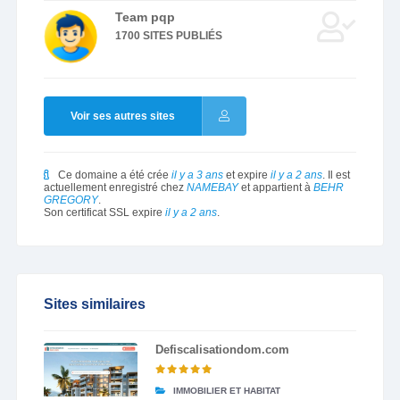
Team pqp
1700 SITES PUBLIÉS
Voir ses autres sites
Ce domaine a été crée
il y a 3 ans
et expire
il y a 2 ans
. Il est
actuellement enregistré chez
NAMEBAY
et appartient à
BEHR
GREGORY
.
Son certificat SSL expire
il y a 2 ans
.
Sites similaires
Defiscalisationdom.com
IMMOBILIER ET HABITAT