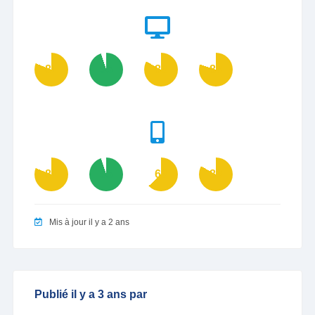
81
95
83
80
81
95
63
83
Mis à jour il y a 2 ans
Publié il y a 3 ans par