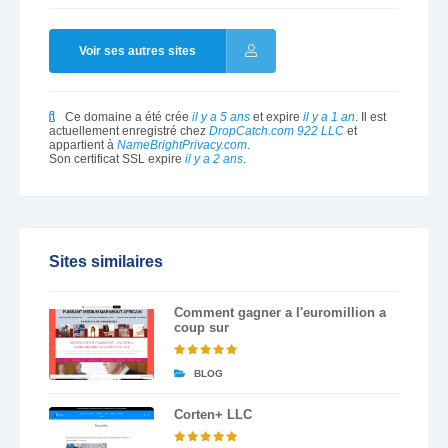
Voir ses autres sites
Ce domaine a été crée
il y a 5 ans
et expire
il y a 1 an
. Il est
actuellement enregistré chez
DropCatch.com 922 LLC
et
appartient à
NameBrightPrivacy.com
.
Son certificat SSL expire
il y a 2 ans
.
Sites similaires
Comment gagner a l'euromillion a
coup sur
BLOG
Corten+ LLC