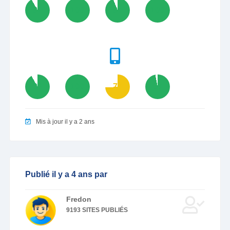
92
100
94
100
92
100
74
97
Mis à jour il y a 2 ans
Publié il y a 4 ans par
Fredon
9193 SITES PUBLIÉS