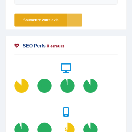
Soumettre votre avis
SEO Perfs
0 erreurs
88
100
97
92
95
100
56
93