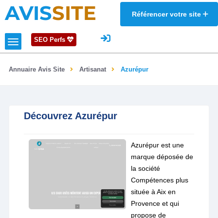
AVIS
SITE
Référencer votre site
SEO Perfs
Annuaire Avis Site
Artisanat
Azurépur
Découvrez Azurépur
Azurépur est une
marque déposée de
la société
Compétences plus
située à Aix en
Provence et qui
propose de