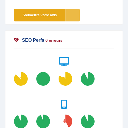
Soumettre votre avis
SEO Perfs
0 erreurs
86
100
83
92
93
95
42
93