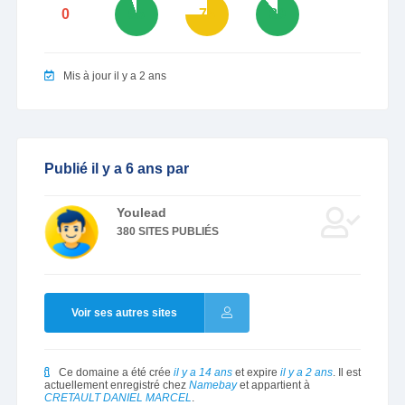
0
95
75
89
Mis à jour il y a 2 ans
Publié il y a 6 ans par
Youlead
380 SITES PUBLIÉS
Voir ses autres sites
Ce domaine a été crée
il y a 14 ans
et expire
il y a 2 ans
. Il est
actuellement enregistré chez
Namebay
et appartient à
CRETAULT DANIEL MARCEL
.