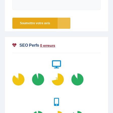
Soumettre votre avis
SEO Perfs
0 erreurs
87
95
72
91