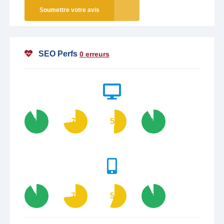
Soumettre votre avis
SEO Perfs
0 erreurs
92
73
51
92
92
73
56
93