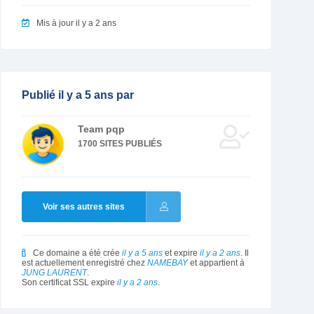
Mis à jour il y a 2 ans
Publié il y a 5 ans par
Team pqp
1700 SITES PUBLIÉS
Voir ses autres sites
Ce domaine a été crée
il y a 5 ans
et expire
il y a 2 ans
. Il
est actuellement enregistré chez
NAMEBAY
et appartient à
JUNG LAURENT
.
Son certificat SSL expire
il y a 2 ans
.