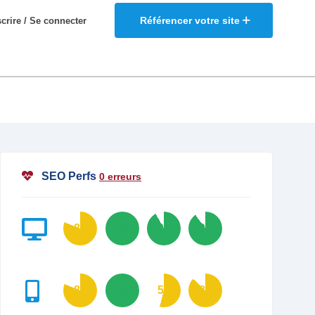
Référencer votre site
scrire / Se connecter
SEO Perfs
0 erreurs
81
100
92
90
81
100
54
87