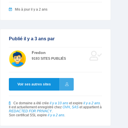
Mis à jour il y a 2 ans
Publié il y a 3 ans par
Fredon
9193 SITES PUBLIÉS
Voir ses autres sites
Ce domaine a été crée
il y a 10 ans
et expire
il y a 2 ans
.
Il est actuellement enregistré chez
OVH, SAS
et appartient à
REDACTED FOR PRIVACY
.
Son certificat SSL expire
il y a 2 ans
.