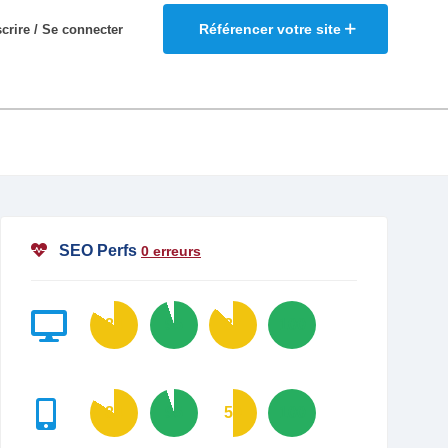
Référencer votre site
scrire / Se connecter
SEO Perfs
0 erreurs
84
95
87
100
84
95
50
100