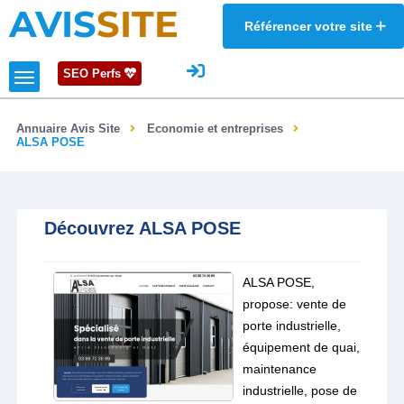
AVIS
SITE
Référencer votre site
SEO Perfs
Annuaire Avis Site
Economie et entreprises
ALSA POSE
Découvrez ALSA POSE
ALSA POSE,
propose: vente de
porte industrielle,
équipement de quai,
maintenance
industrielle, pose de