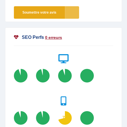
Soumettre votre avis
SEO Perfs
0 erreurs
95
96
95
100
95
96
71
100