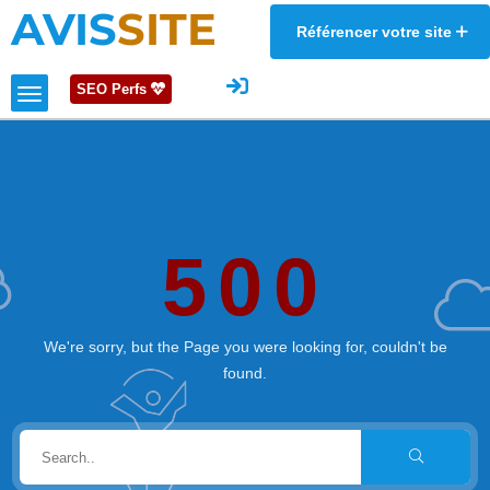
AVIS
SITE
Référencer votre site
SEO Perfs
500
We're sorry, but the Page you were looking for, couldn't be
found.