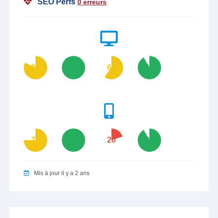
SEO Perfs
0 erreurs
82
100
60
92
75
100
20
92
Mis à jour il y a 2 ans