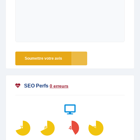
Soumettre votre avis
SEO Perfs
0 erreurs
70
68
42
83