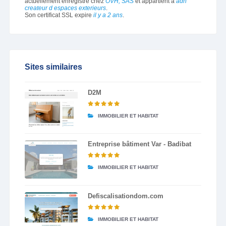
actuellement enregistré chez
OVH, SAS
et appartient à
adn
createur d espaces exterieurs
.
Son certificat SSL expire
il y a 2 ans
.
Sites similaires
D2M
IMMOBILIER ET HABITAT
Entreprise bâtiment Var - Badibat
IMMOBILIER ET HABITAT
Defiscalisationdom.com
IMMOBILIER ET HABITAT