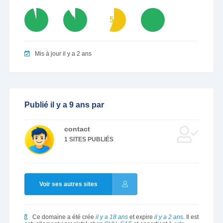
96
91
56
100
Mis à jour il y a 2 ans
Publié il y a 9 ans par
contact
1 SITES PUBLIÉS
Voir ses autres sites
Ce domaine a été crée
il y a 18 ans
et expire
il y a 2 ans
. Il est