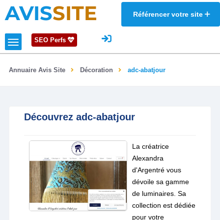
AVIS
SITE
Référencer votre site
SEO Perfs
Annuaire Avis Site
Décoration
adc-abatjour
Découvrez adc-abatjour
La créatrice
Alexandra
d'Argentré vous
dévoile sa gamme
de luminaires. Sa
collection est dédiée
pour votre