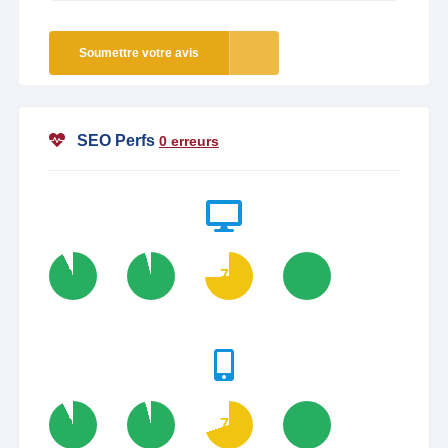
Soumettre votre avis
SEO Perfs
0 erreurs
93
96
74
100
93
96
70
100