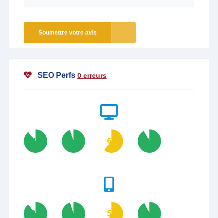
Soumettre votre avis
SEO Perfs
0 erreurs
89
95
61
92
89
95
59
93