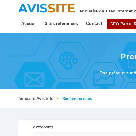
AVIS
SITE
annuaire de sites internet
Accueil
Sites référencés
Contact
SEO Perfs
Pre
Etre présent sur 
Annuaire Avis Site
Recherche sites
CATÉGORIES