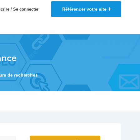
Référencer votre site
scrire / Se connecter
ance
eurs de recherches