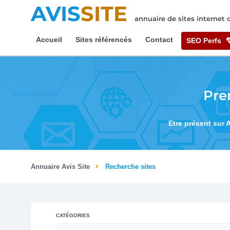
AVIS
SITE
annuaire de sites internet
Accueil
Sites référencés
Contact
SEO Perfs
Pre
Etre présent sur 
Annuaire Avis Site
Recherche sites
CATÉGORIES