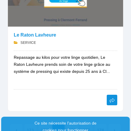
Le Raton Lavheure
SERVICE
Repassage au kilos pour votre linge quotidien, Le
Raton Lavheure prends soin de votre linge grâce au
système de pressing qui existe depuis 25 ans à Cl...
Ce site nécessite l'autorisation de
cookies pour fonctionner
173
174
175
176
177
178