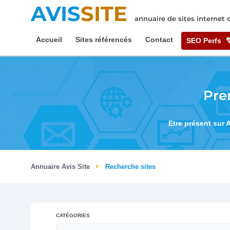
AVIS
SITE
annuaire de sites internet
Accueil
Sites référencés
Contact
SEO Perfs
Pre
Etre présent sur 
Annuaire Avis Site
Recherche sites
CATÉGORIES