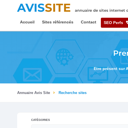
AVIS
SITE
annuaire de sites internet
Accueil
Sites référencés
Contact
SEO Perfs
Pre
Etre présent sur 
Annuaire Avis Site
Recherche sites
CATÉGORIES