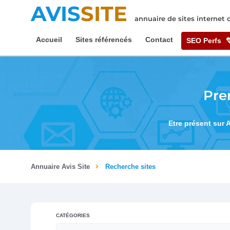
AVIS
SITE
annuaire de sites internet
Accueil
Sites référencés
Contact
SEO Perfs
Pre
Etre présent sur 
Annuaire Avis Site
Recherche sites
CATÉGORIES