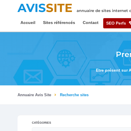
AVIS
SITE
annuaire de sites internet
Accueil
Sites référencés
Contact
SEO Perfs
Pre
Etre présent sur 
Annuaire Avis Site
Recherche sites
CATÉGORIES