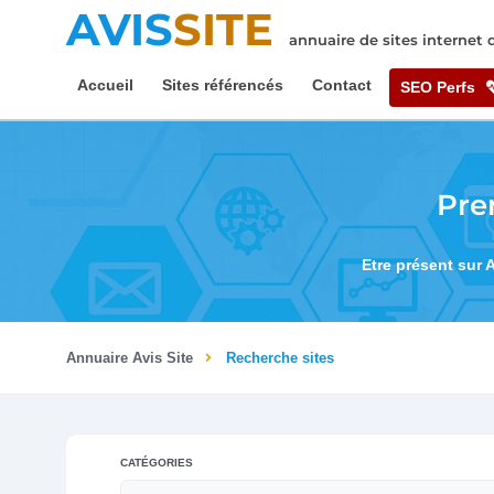
AVIS
SITE
annuaire de sites internet
Accueil
Sites référencés
Contact
SEO Perfs
Pre
Etre présent sur 
Annuaire Avis Site
Recherche sites
CATÉGORIES