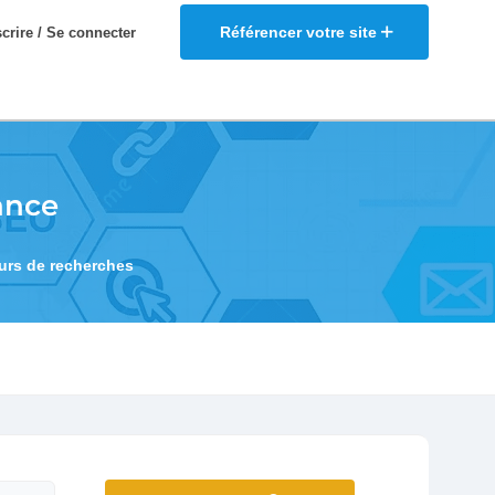
Référencer votre site
scrire / Se connecter
ance
eurs de recherches