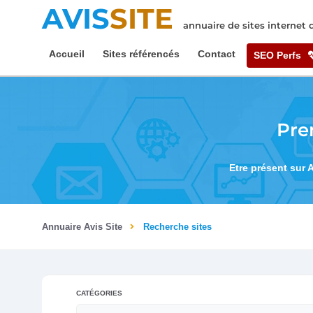
AVIS
SITE
annuaire de sites internet
Accueil
Sites référencés
Contact
SEO Perfs
Pre
Etre présent sur 
Annuaire Avis Site
Recherche sites
CATÉGORIES