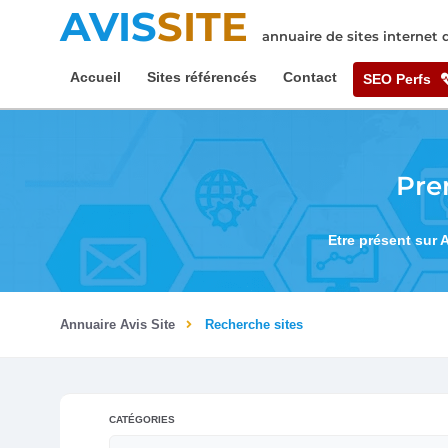
AVIS
SITE
annuaire de sites internet
Accueil
Sites référencés
Contact
SEO Perfs
Pre
Etre présent sur 
Annuaire Avis Site
Recherche sites
CATÉGORIES