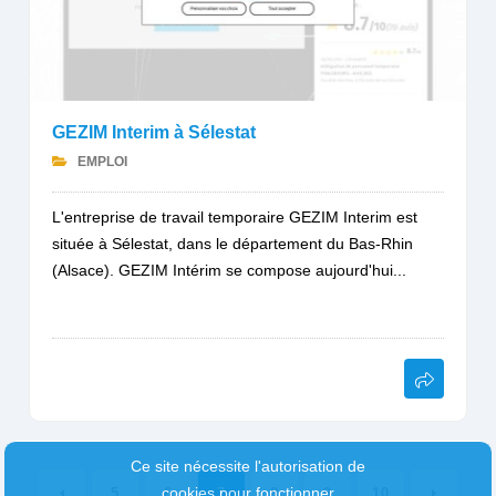
GEZIM Interim à Sélestat
EMPLOI
L'entreprise de travail temporaire GEZIM Interim est
située à Sélestat, dans le département du Bas-Rhin
(Alsace). GEZIM Intérim se compose aujourd'hui...
Ce site nécessite l'autorisation de
cookies pour fonctionner
5
6
7
8
9
10