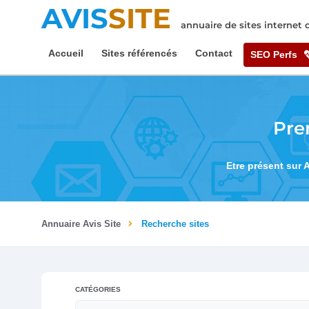
AVIS
SITE
annuaire de sites internet
Accueil
Sites référencés
Contact
SEO Perfs
Pre
Etre présent sur 
Annuaire Avis Site
Recherche sites
CATÉGORIES