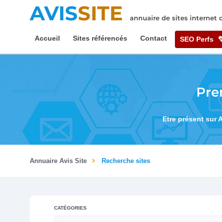
AVIS
SITE
annuaire de sites internet
Accueil
Sites référencés
Contact
SEO Perfs
Pre
Etre présent sur 
Annuaire Avis Site
Recherche sites
CATÉGORIES