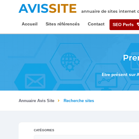
AVIS
SITE
annuaire de sites internet
Accueil
Sites référencés
Contact
SEO Perfs
Pre
Etre présent sur 
Annuaire Avis Site
Recherche sites
CATÉGORIES