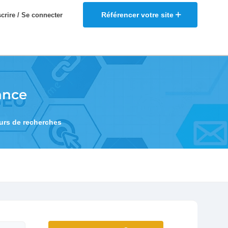
Référencer votre site
scrire / Se connecter
ance
eurs de recherches