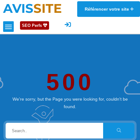
AVIS
SITE
Référencer votre site
SEO Perfs
500
We're sorry, but the Page you were looking for, couldn't be
found.