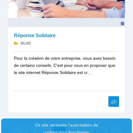
Réponse Solidaire
BLOG
Pour la création de votre entreprise, vous avez besoin
de certains conseils. C'est pour vous en proposer que
le site internet Réponse Solidaire est cr...
Ce site nécessite l'autorisation de
cookies pour fonctionner
82
83
84
85
86
87