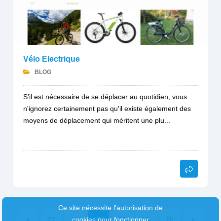
Vélo Electrique
BLOG
S'il est nécessaire de se déplacer au quotidien, vous
n'ignorez certainement pas qu'il existe également des
moyens de déplacement qui méritent une plu...
Ce site nécessite l'autorisation de
cookies pour fonctionner
71
72
73
74
75
76