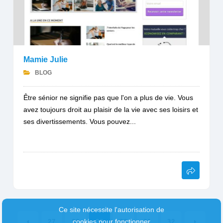
Mamie Julie
BLOG
Être sénior ne signifie pas que l'on a plus de vie. Vous
avez toujours droit au plaisir de la vie avec ses loisirs et
ses divertissements. Vous pouvez...
Ce site nécessite l'autorisation de
cookies pour fonctionner
27
28
29
30
31
32