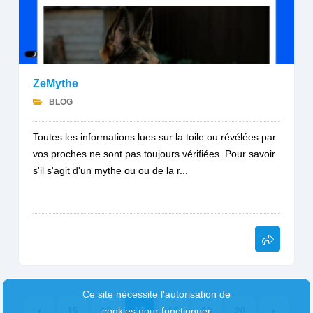
ZeMythe
BLOG
Toutes les informations lues sur la toile ou révélées par
vos proches ne sont pas toujours vérifiées. Pour savoir
s'il s'agit d'un mythe ou ou de la r...
Ce site nécessite l'autorisation de
cookies pour fonctionner
15
16
17
18
19
20