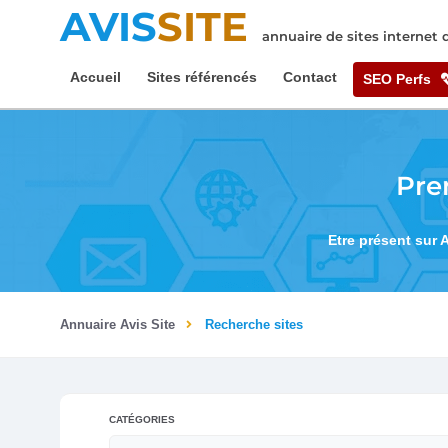
AVIS
SITE
annuaire de sites internet
Accueil
Sites référencés
Contact
SEO Perfs
Pre
Etre présent sur 
Annuaire Avis Site
Recherche sites
CATÉGORIES