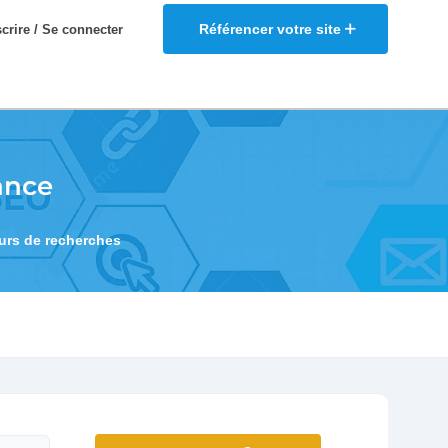
Référencer votre site
scrire / Se connecter
ance
eurs de recherches