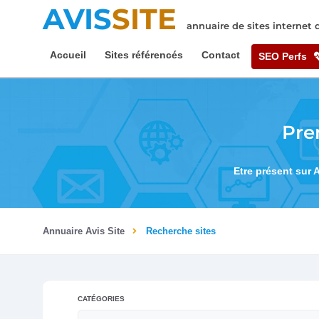
AVIS
SITE
annuaire de sites internet
Accueil
Sites référencés
Contact
SEO Perfs
Pre
Etre présent sur 
Annuaire Avis Site
Recherche sites
CATÉGORIES