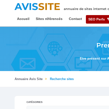
AVIS
SITE
annuaire de sites internet
Accueil
Sites référencés
Contact
SEO Perfs
Pre
Etre présent sur 
Annuaire Avis Site
Recherche sites
CATÉGORIES